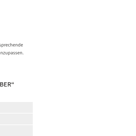
ntsprechende
 anzupassen.
BER
“