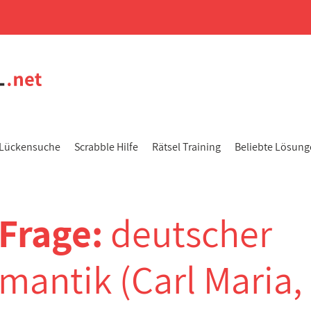
Lückensuche
Scrabble Hilfe
Rätsel Training
Beliebte Lösun
-Frage:
deutscher
antik (Carl Maria,