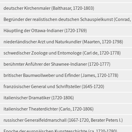
deutscher Kirchenmaler (Balthasar, 1720-1803)
Begründer der realistischen deutschen Schauspielkunst (Conrad,
Häuptling der Ottawa-Indianer (1720-1769)
niederländischer Arzt und Naturkundler (Maarten, 1720-1798)
schwedischer Zoologe und Entomologe (Carl de, 1720-1778)
berühmter Anführer der Shawnee-Indianer (1720-1777)
britischer Baumwollweber und Erfinder (James, 1720-1778)
französischer General und Schriftsteller (1645-1720)
italienischer Dramatiker (1720-1806)
italienischer Theaterdichter (Carlo, 1720-1806)
russischer Generalfeldmarschall (1667-1720, Berater Peters I.)
Epoche der europäischen Kunstgeschichte (ca. 1720-1780)