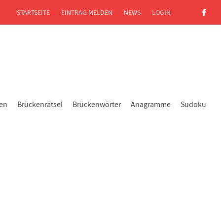
STARTSEITE
EINTRAG MELDEN
NEWS
LOGIN
gen
Brückenrätsel
Brückenwörter
Anagramme
Sudoku