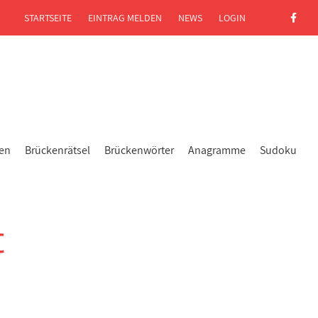
STARTSEITE
EINTRAG MELDEN
NEWS
LOGIN
gen
Brückenrätsel
Brückenwörter
Anagramme
Sudoku
t