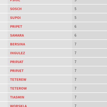
SOSCH
5
SUPOI
5
PRIPET
6
SAMARA
6
BERSINA
7
INGULEZ
7
PRIPJAT
7
PRIPJET
7
TETEREW
7
TETEROW
7
TIASMIN
7
WORSKLA
7