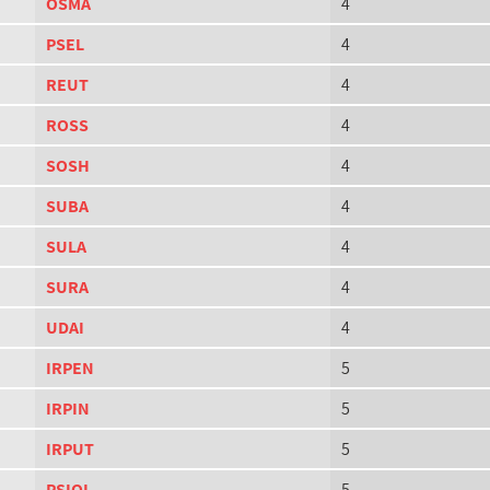
OSMA
4
PSEL
4
REUT
4
ROSS
4
SOSH
4
SUBA
4
SULA
4
SURA
4
UDAI
4
IRPEN
5
IRPIN
5
IRPUT
5
PSIOL
5