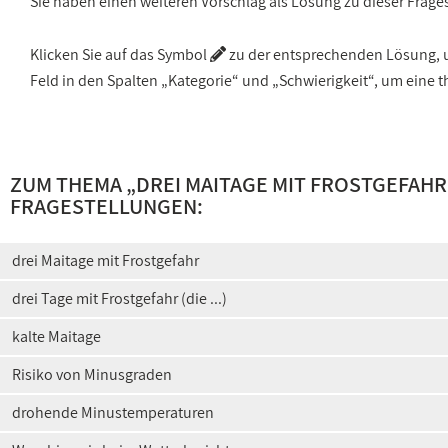
Sie haben einen weiteren Vorschlag als Lösung zu dieser Frage
Klicken Sie auf das Symbol
zu der entsprechenden Lösung, um
Feld in den Spalten „Kategorie“ und „Schwierigkeit“, um ein
ZUM THEMA „
DREI MAITAGE MIT FROSTGEFAHR (
FRAGESTELLUNGEN:
drei Maitage mit Frostgefahr
drei Tage mit Frostgefahr (die ...)
kalte Maitage
Risiko von Minusgraden
drohende Minustemperaturen