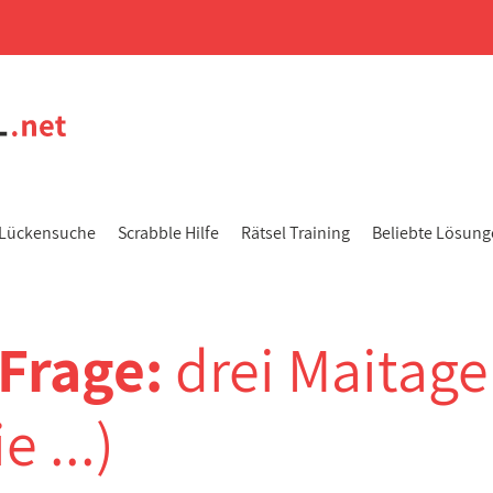
Lückensuche
Scrabble Hilfe
Rätsel Training
Beliebte Lösun
-Frage:
drei Maitage
 ...)