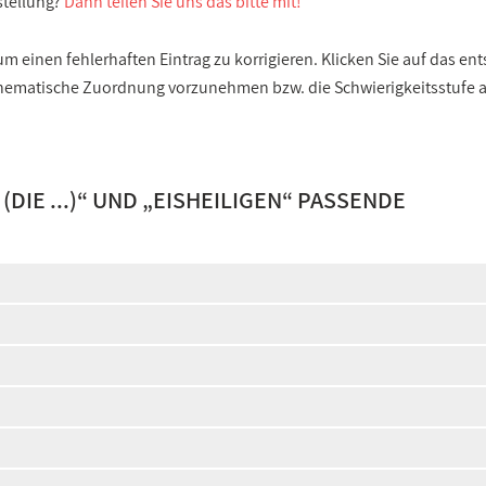
stellung?
Dann teilen Sie uns das bitte mit!
 einen fehlerhaften Eintrag zu korrigieren. Klicken Sie auf das e
e thematische Zuordnung vorzunehmen bzw. die Schwierigkeitsstufe
DIE ...)
“ UND „
EISHEILIGEN
“ PASSENDE