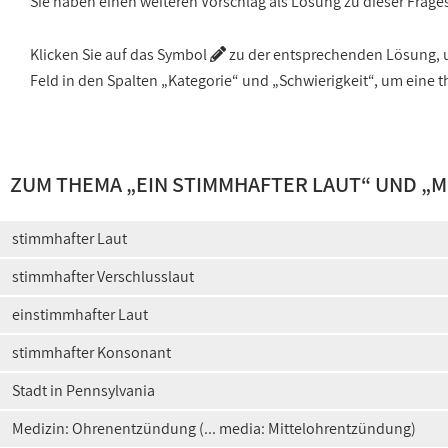
Sie haben einen weiteren Vorschlag als Lösung zu dieser Frage
Klicken Sie auf das Symbol
zu der entsprechenden Lösung, um
Feld in den Spalten „Kategorie“ und „Schwierigkeit“, um ein
ZUM THEMA „
EIN STIMMHAFTER LAUT
“ UND „
M
stimmhafter Laut
stimmhafter Verschlusslaut
einstimmhafter Laut
stimmhafter Konsonant
Stadt in Pennsylvania
Medizin: Ohrenentzündung (... media: Mittelohrentzündung)