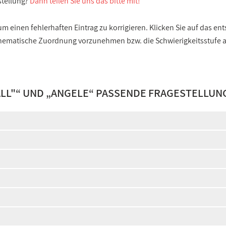
stellung?
Dann teilen Sie uns das bitte mit!
 einen fehlerhaften Eintrag zu korrigieren. Klicken Sie auf das e
e thematische Zuordnung vorzunehmen bzw. die Schwierigkeitsstufe
LL"
“ UND „
ANGELE
“ PASSENDE FRAGESTELLUN