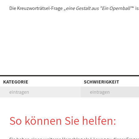
Die Kreuzworträtsel-Frage „
eine Gestalt aus "Ein Opernball"
“ i
KATEGORIE
SCHWIERIGKEIT
eintragen
eintragen
So können Sie helfen: