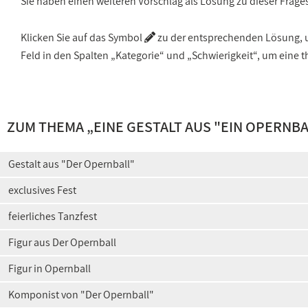
Sie haben einen weiteren Vorschlag als Lösung zu dieser Frage
Klicken Sie auf das Symbol
zu der entsprechenden Lösung, um
Feld in den Spalten „Kategorie“ und „Schwierigkeit“, um ein
ZUM THEMA „
EINE GESTALT AUS "EIN OPERNBA
Gestalt aus "Der Opernball"
exclusives Fest
feierliches Tanzfest
Figur aus Der Opernball
Figur in Opernball
Komponist von "Der Opernball"