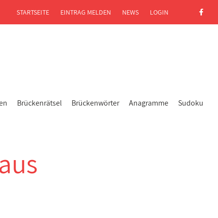
STARTSEITE
EINTRAG MELDEN
NEWS
LOGIN
gen
Brückenrätsel
Brückenwörter
Anagramme
Sudoku
 aus