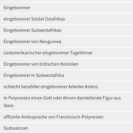
Eingeborener
eingeborener Soldat Ostafrikas
Eingeborener Südwestafrikas
Eingeborener von Neuguinea
südamerikanischer eingeborener Tagelöhner
Eingeborener von britischen Kolonien
Eingeborener in Südwestafrika
schlecht bezahlter eingeborener Arbeiter Asiens
in Polynesien einen Gott oder Ahnen darstellende Figur aus
Stein
offizielle Amtssprache von Französisch-Polynesien
Südseeinsel