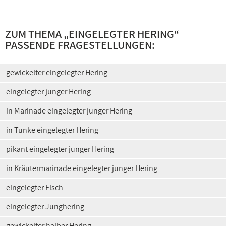
ZUM THEMA „
EINGELEGTER HERING
“
PASSENDE FRAGESTELLUNGEN:
gewickelter eingelegter Hering
eingelegter junger Hering
in Marinade eingelegter junger Hering
in Tunke eingelegter Hering
pikant eingelegter junger Hering
in Kräutermarinade eingelegter junger Hering
eingelegter Fisch
eingelegter Junghering
gewickelter halber Hering