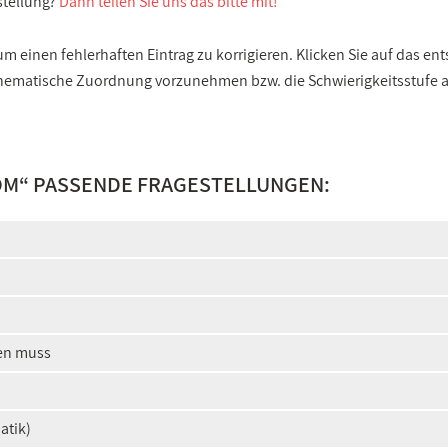
stellung?
Dann teilen Sie uns das bitte mit!
 einen fehlerhaften Eintrag zu korrigieren. Klicken Sie auf das e
e thematische Zuordnung vorzunehmen bzw. die Schwierigkeitsstufe
OM
“ PASSENDE FRAGESTELLUNGEN:
ren muss
atik)