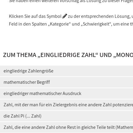
Sie haben einen weiteren Vorschlag als Lösung zu dieser Frage
Klicken Sie auf das Symbol
zu der entsprechenden Lösung, um
Feld in den Spalten „Kategorie“ und „Schwierigkeit“, um ein
ZUM THEMA „
EINGLIEDRIGE ZAHL
“ UND „
MON
eingliedrige Zahlengröße
mathematischer Begriff
eingliedriger mathematischer Ausdruck
Zahl, mit der man für ein Zielergebnis eine andere Zahl potenzie
die Zahl Pi (... Zahl)
Zahl, die eine andere Zahl ohne Rest in gleiche Teile teilt (Mathem