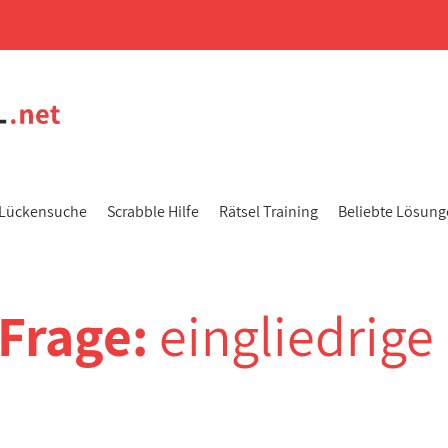
Lückensuche
Scrabble Hilfe
Rätsel Training
Beliebte Lösun
-Frage:
eingliedrige