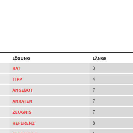
LÖSUNG
LÄNGE
RAT
3
TIPP
4
ANGEBOT
7
ANRATEN
7
ZEUGNIS
7
REFERENZ
8