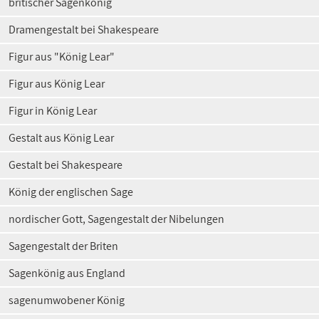
britischer Sagenkönig
Dramengestalt bei Shakespeare
Figur aus "König Lear"
Figur aus König Lear
Figur in König Lear
Gestalt aus König Lear
Gestalt bei Shakespeare
König der englischen Sage
nordischer Gott, Sagengestalt der Nibelungen
Sagengestalt der Briten
Sagenkönig aus England
sagenumwobener König