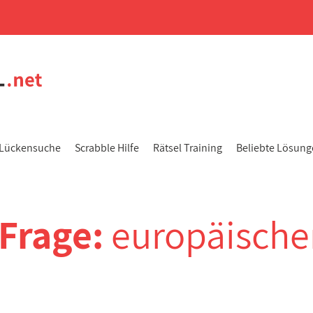
Lückensuche
Scrabble Hilfe
Rätsel Training
Beliebte Lösun
-Frage:
europäische