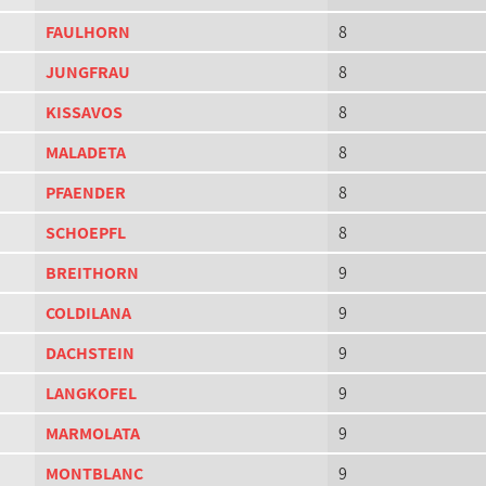
FAULHORN
8
JUNGFRAU
8
KISSAVOS
8
MALADETA
8
PFAENDER
8
SCHOEPFL
8
BREITHORN
9
COLDILANA
9
DACHSTEIN
9
LANGKOFEL
9
MARMOLATA
9
MONTBLANC
9