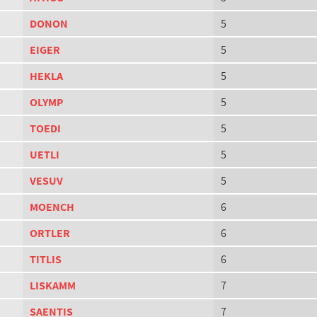
DONON
5
EIGER
5
HEKLA
5
OLYMP
5
TOEDI
5
UETLI
5
VESUV
5
MOENCH
6
ORTLER
6
TITLIS
6
LISKAMM
7
SAENTIS
7