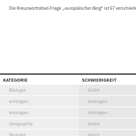
Die Kreuzworträtsel-Frage „
europäischer Berg
“ ist 67 verschi
KATEGORIE
SCHWIERIGKEIT
Biologie
leicht
eintragen
eintragen
eintragen
eintragen
Geographie
leicht
Biologie
leicht