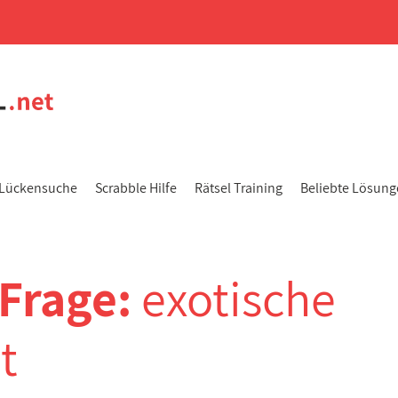
Lückensuche
Scrabble Hilfe
Rätsel Training
Beliebte Lösun
-Frage:
exotische
t