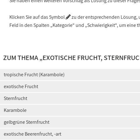
Sie haben einen weiteren Vorschlag als Lösung zu dieser Frage
Klicken Sie auf das Symbol
zu der entsprechenden Lösung, um
Feld in den Spalten „Kategorie“ und „Schwierigkeit“, um ein
ZUM THEMA „
EXOTISCHE FRUCHT, STERNFRU
tropische Frucht (Karambole)
exotische Frucht
Sternfrucht
Karambole
gelbgrüne Sternfrucht
exotische Beerenfrucht, -art