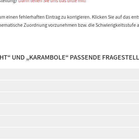
stellung?
Dann teilen Sie uns das bitte mit!
 einen fehlerhaften Eintrag zu korrigieren. Klicken Sie auf das e
e thematische Zuordnung vorzunehmen bzw. die Schwierigkeitsstufe
CHT
“ UND „
KARAMBOLE
“ PASSENDE FRAGESTEL