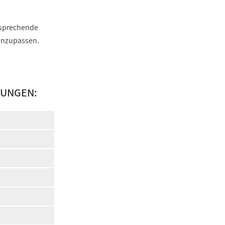
ntsprechende
 anzupassen.
LUNGEN: