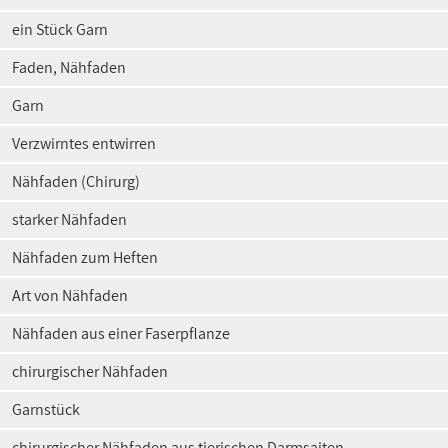
ein Stück Garn
Faden, Nähfaden
Garn
Verzwirntes entwirren
Nähfaden (Chirurg)
starker Nähfaden
Nähfaden zum Heften
Art von Nähfaden
Nähfaden aus einer Faserpflanze
chirurgischer Nähfaden
Garnstück
chirurgischer Nähfaden aus tierischen Darmsaiten