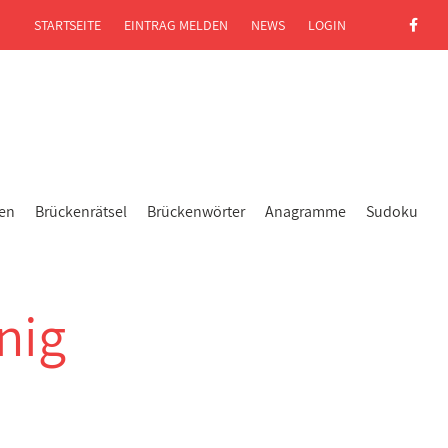
STARTSEITE
EINTRAG MELDEN
NEWS
LOGIN
gen
Brückenrätsel
Brückenwörter
Anagramme
Sudoku
nig