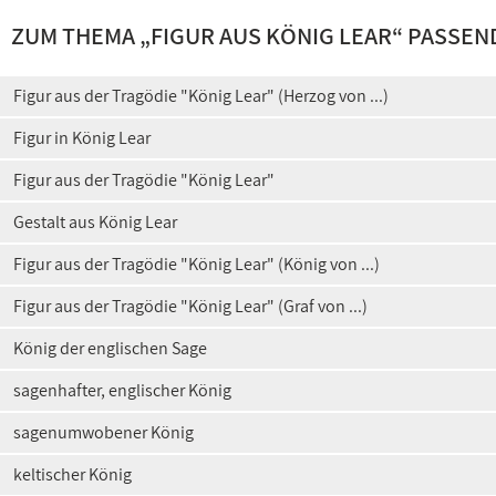
ZUM THEMA „
FIGUR AUS KÖNIG LEAR
“ PASSEN
Figur aus der Tragödie "König Lear" (Herzog von ...)
Figur in König Lear
Figur aus der Tragödie "König Lear"
Gestalt aus König Lear
Figur aus der Tragödie "König Lear" (König von ...)
Figur aus der Tragödie "König Lear" (Graf von ...)
König der englischen Sage
sagenhafter, englischer König
sagenumwobener König
keltischer König