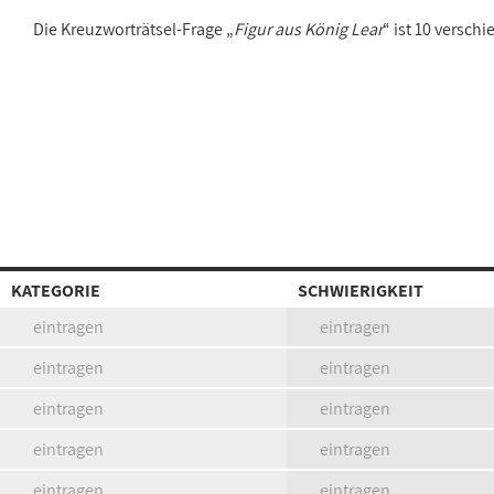
Die Kreuzworträtsel-Frage „
Figur aus König Lear
“ ist 10 versc
KATEGORIE
SCHWIERIGKEIT
eintragen
eintragen
eintragen
eintragen
eintragen
eintragen
eintragen
eintragen
eintragen
eintragen