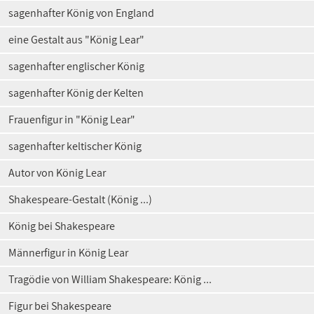
sagenhafter König von England
eine Gestalt aus "König Lear"
sagenhafter englischer König
sagenhafter König der Kelten
Frauenfigur in "König Lear"
sagenhafter keltischer König
Autor von König Lear
Shakespeare-Gestalt (König ...)
König bei Shakespeare
Männerfigur in König Lear
Tragödie von William Shakespeare: König ...
Figur bei Shakespeare