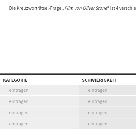
Die Kreuzworträtsel-Frage „
Film von Oliver Stone
“ ist 4 versc
KATEGORIE
SCHWIERIGKEIT
eintragen
eintragen
eintragen
eintragen
eintragen
eintragen
eintragen
eintragen