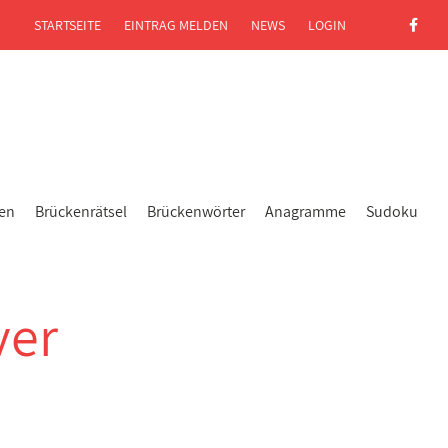
STARTSEITE
EINTRAG MELDEN
NEWS
LOGIN
gen
Brückenrätsel
Brückenwörter
Anagramme
Sudoku
ver