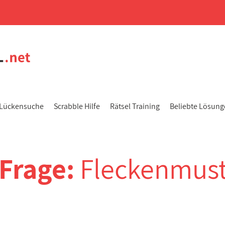
Lückensuche
Scrabble Hilfe
Rätsel Training
Beliebte Lösun
-Frage:
Fleckenmust