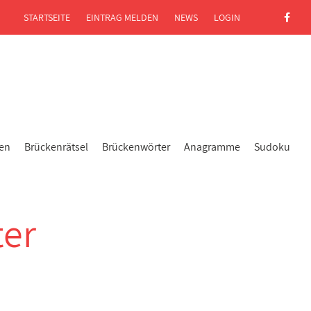
STARTSEITE
EINTRAG MELDEN
NEWS
LOGIN
gen
Brückenrätsel
Brückenwörter
Anagramme
Sudoku
er