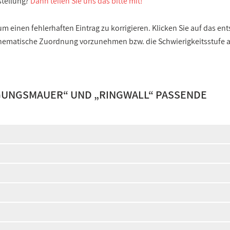
stellung?
Dann teilen Sie uns das bitte mit!
 einen fehlerhaften Eintrag zu korrigieren. Klicken Sie auf das e
e thematische Zuordnung vorzunehmen bzw. die Schwierigkeitsstufe
IGUNGSMAUER
“ UND „
RINGWALL
“ PASSENDE