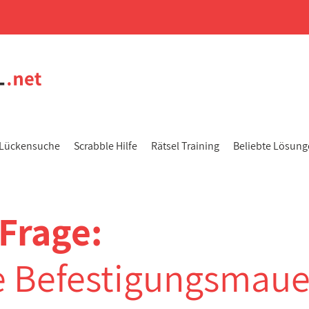
Lückensuche
Scrabble Hilfe
Rätsel Training
Beliebte Lösun
Frage:
he Befestigungsmaue