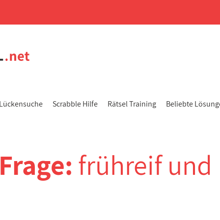
Lückensuche
Scrabble Hilfe
Rätsel Training
Beliebte Lösun
-Frage:
frühreif und