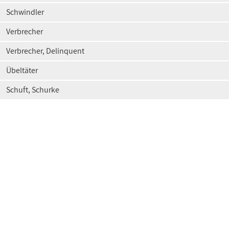
Schwindler
Verbrecher
Verbrecher, Delinquent
Übeltäter
Schuft, Schurke