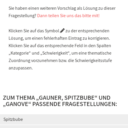
Sie haben einen weiteren Vorschlag als Lösung zu dieser
Fragestellung?
Dann teilen Sie uns das bitte mit!
Klicken Sie auf das Symbol
zu der entsprechenden
Lösung, um einen fehlerhaften Eintrag zu korrigieren.
Klicken Sie auf das entsprechende Feld in den Spalten
„Kategorie“ und „Schwierigkeit“, um eine thematische
Zuordnung vorzunehmen bzw. die Schwierigkeitsstufe
anzupassen.
ZUM THEMA „
GAUNER, SPITZBUBE
“ UND
„
GANOVE
“ PASSENDE FRAGESTELLUNGEN:
Spitzbube