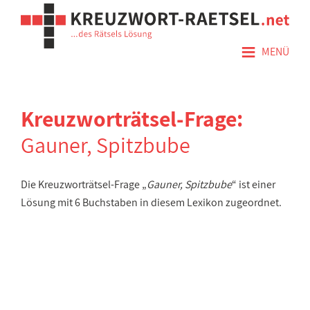
≡
MENÜ
Kreuzworträtsel-Frage:
Gauner, Spitzbube
Die Kreuzworträtsel-Frage „
Gauner, Spitzbube
“ ist einer
Lösung mit 6 Buchstaben in diesem Lexikon zugeordnet.