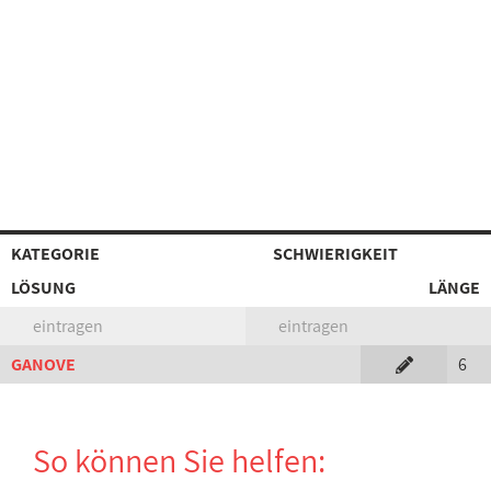
KATEGORIE
SCHWIERIGKEIT
LÖSUNG
LÄNGE
eintragen
eintragen
GANOVE
6
So können Sie helfen: