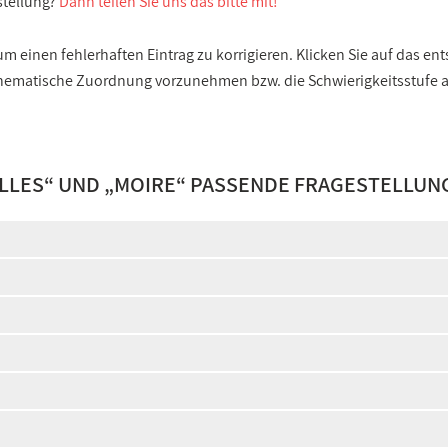
stellung?
Dann teilen Sie uns das bitte mit!
 einen fehlerhaften Eintrag zu korrigieren. Klicken Sie auf das e
e thematische Zuordnung vorzunehmen bzw. die Schwierigkeitsstufe
LLES
“ UND „
MOIRE
“ PASSENDE FRAGESTELLUN