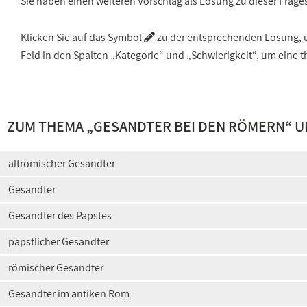
Sie haben einen weiteren Vorschlag als Lösung zu dieser Frage
Klicken Sie auf das Symbol
zu der entsprechenden Lösung, um
Feld in den Spalten „Kategorie“ und „Schwierigkeit“, um ein
ZUM THEMA „
GESANDTER BEI DEN RÖMERN
“ U
altrömischer Gesandter
Gesandter
Gesandter des Papstes
päpstlicher Gesandter
römischer Gesandter
Gesandter im antiken Rom