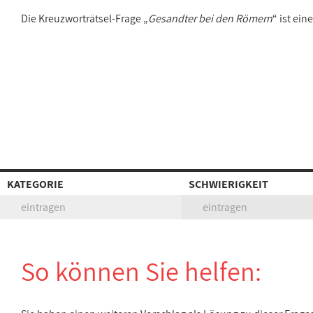
Die Kreuzworträtsel-Frage „
Gesandter bei den Römern
“ ist ei
KATEGORIE
SCHWIERIGKEIT
eintragen
eintragen
So können Sie helfen: