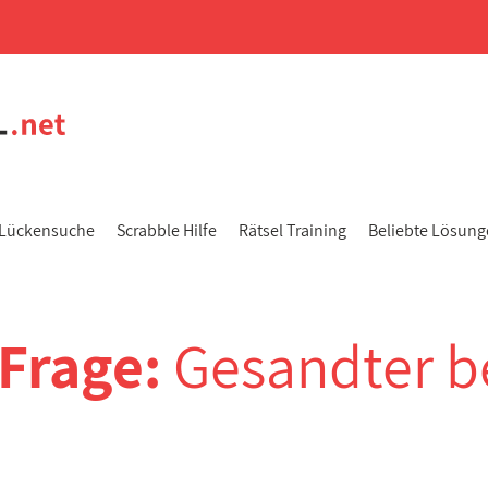
Lückensuche
Scrabble Hilfe
Rätsel Training
Beliebte Lösun
-Frage:
Gesandter b