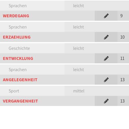
Sprachen
leicht
WERDEGANG
9
Sprachen
leicht
ERZAEHLUNG
10
Geschichte
leicht
ENTWICKLUNG
11
Sprachen
leicht
ANGELEGENHEIT
13
Sport
mittel
VERGANGENHEIT
13