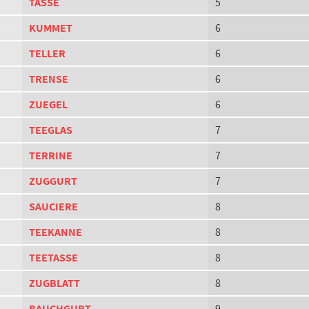
TASSE
5
KUMMET
6
TELLER
6
TRENSE
6
ZUEGEL
6
TEEGLAS
7
TERRINE
7
ZUGGURT
7
SAUCIERE
8
TEEKANNE
8
TEETASSE
8
ZUGBLATT
8
BAUCHGURT
9