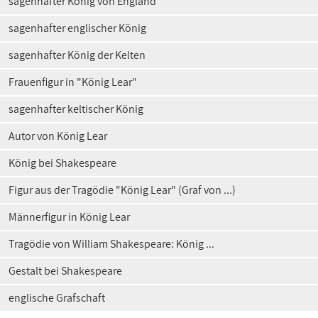
sagenhafter König von England
sagenhafter englischer König
sagenhafter König der Kelten
Frauenfigur in "König Lear"
sagenhafter keltischer König
Autor von König Lear
König bei Shakespeare
Figur aus der Tragödie "König Lear" (Graf von ...)
Männerfigur in König Lear
Tragödie von William Shakespeare: König ...
Gestalt bei Shakespeare
englische Grafschaft