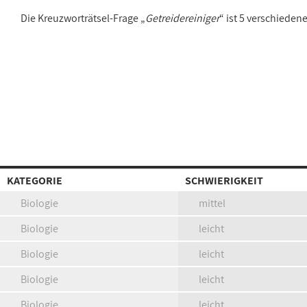
Die Kreuzworträtsel-Frage „
Getreidereiniger
“ ist 5 verschiede
KATEGORIE
SCHWIERIGKEIT
Biologie
mittel
Biologie
leicht
Biologie
leicht
Biologie
leicht
Biologie
leicht