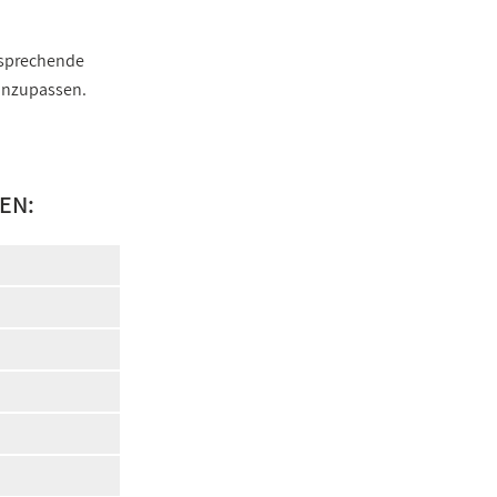
ntsprechende
 anzupassen.
EN: