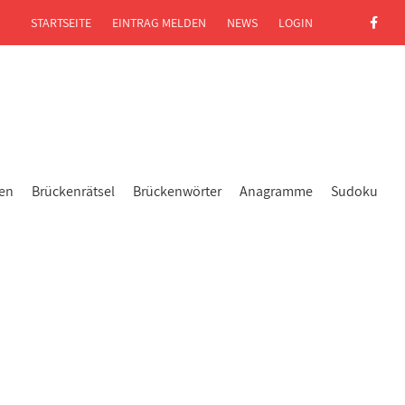
STARTSEITE
EINTRAG MELDEN
NEWS
LOGIN
gen
Brückenrätsel
Brückenwörter
Anagramme
Sudoku