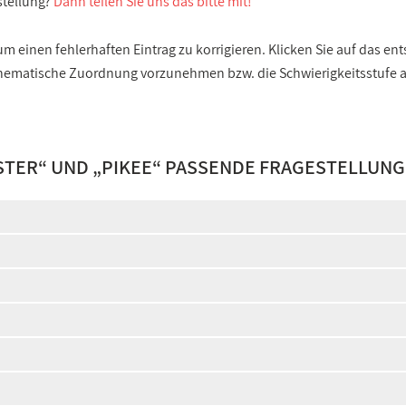
stellung?
Dann teilen Sie uns das bitte mit!
 einen fehlerhaften Eintrag zu korrigieren. Klicken Sie auf das e
e thematische Zuordnung vorzunehmen bzw. die Schwierigkeitsstufe
STER
“ UND „
PIKEE
“ PASSENDE FRAGESTELLUNG