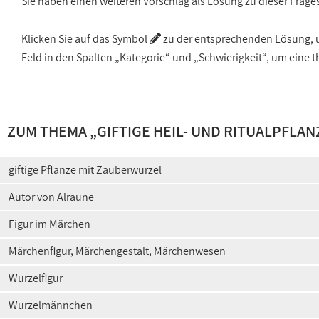
Sie haben einen weiteren Vorschlag als Lösung zu dieser Frage
Klicken Sie auf das Symbol
zu der entsprechenden Lösung, um
Feld in den Spalten „Kategorie“ und „Schwierigkeit“, um ein
ZUM THEMA „
GIFTIGE HEIL- UND RITUALPFLAN
giftige Pflanze mit Zauberwurzel
Autor von Alraune
Figur im Märchen
Märchenfigur, Märchengestalt, Märchenwesen
Wurzelfigur
Wurzelmännchen