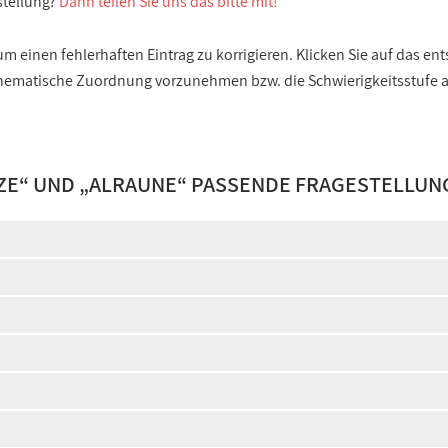
stellung?
Dann teilen Sie uns das bitte mit!
 einen fehlerhaften Eintrag zu korrigieren. Klicken Sie auf das e
e thematische Zuordnung vorzunehmen bzw. die Schwierigkeitsstufe
ZE
“ UND „
ALRAUNE
“ PASSENDE FRAGESTELLUN