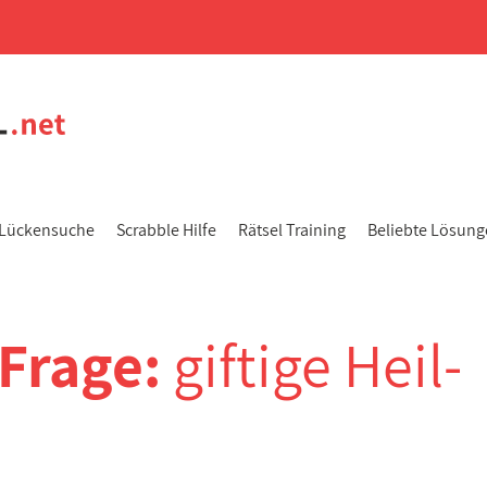
Lückensuche
Scrabble Hilfe
Rätsel Training
Beliebte Lösun
-Frage:
giftige Heil-