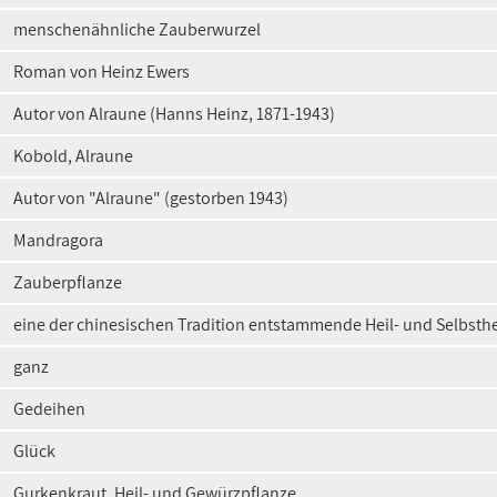
menschenähnliche Zauberwurzel
Roman von Heinz Ewers
Autor von Alraune (Hanns Heinz, 1871-1943)
Kobold, Alraune
Autor von "Alraune" (gestorben 1943)
Mandragora
Zauberpflanze
eine der chinesischen Tradition entstammende Heil- und Selbst
ganz
Gedeihen
Glück
Gurkenkraut, Heil- und Gewürzpflanze