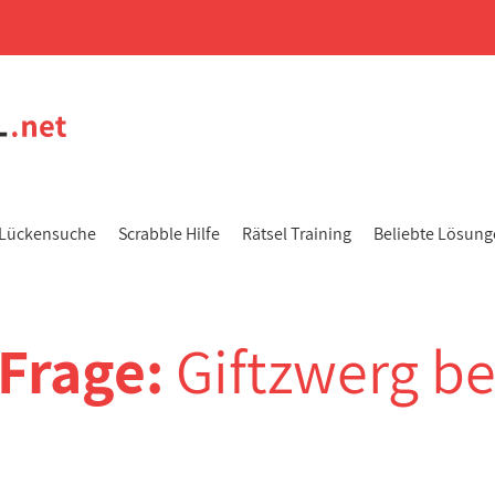
Lückensuche
Scrabble Hilfe
Rätsel Training
Beliebte Lösun
-Frage:
Giftzwerg be