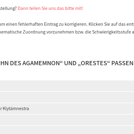
stellung?
Dann teilen Sie uns das bitte mit!
 einen fehlerhaften Eintrag zu korrigieren. Klicken Sie auf das e
e thematische Zuordnung vorzunehmen bzw. die Schwierigkeitsstufe
SOHN DES AGAMEMNON
“ UND „
ORESTES
“ PASSE
r Klytämnestra