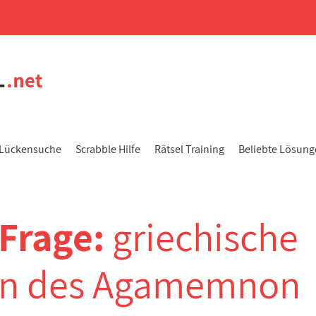
Lückensuche
Scrabble Hilfe
Rätsel Training
Beliebte Lösun
-Frage:
griechische
ohn des Agamemnon