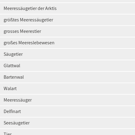
Meeressäugetier der Arktis
größtes Meeressäugetier
grosses Meerestier
großes Meereslebewesen
Säugetier
Glattwal
Bartenwal
Walart
Meeressäuger
Delfinart
Seesäugetier
Tier