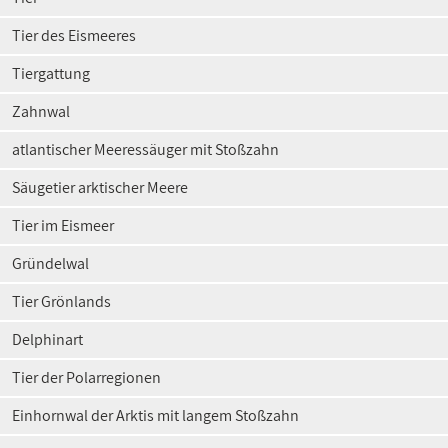
Tier des Eismeeres
Tiergattung
Zahnwal
atlantischer Meeressäuger mit Stoßzahn
Säugetier arktischer Meere
Tier im Eismeer
Gründelwal
Tier Grönlands
Delphinart
Tier der Polarregionen
Einhornwal der Arktis mit langem Stoßzahn