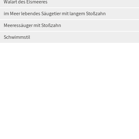
Walart des Eismeeres
im Meer lebendes Säugetier mit langem Stoßzahn
Meeressäuger mit Stoßzahn
Schwimmstil