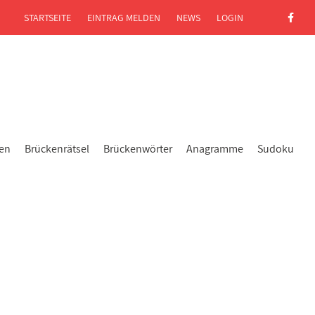
STARTSEITE
EINTRAG MELDEN
NEWS
LOGIN
gen
Brückenrätsel
Brückenwörter
Anagramme
Sudoku