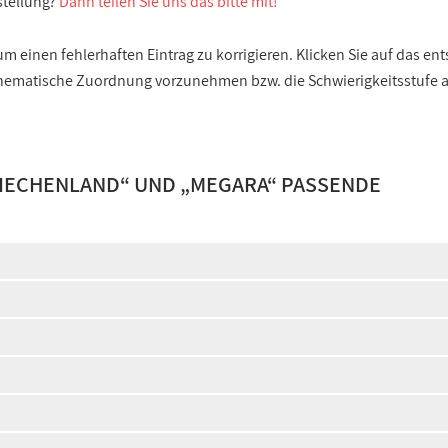
stellung?
Dann teilen Sie uns das bitte mit!
 einen fehlerhaften Eintrag zu korrigieren. Klicken Sie auf das e
e thematische Zuordnung vorzunehmen bzw. die Schwierigkeitsstufe
RIECHENLAND
“ UND „
MEGARA
“ PASSENDE