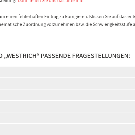
stellung?
Dann teilen Sie uns das bitte mit!
 einen fehlerhaften Eintrag zu korrigieren. Klicken Sie auf das e
e thematische Zuordnung vorzunehmen bzw. die Schwierigkeitsstufe
D „
WESTRICH
“ PASSENDE FRAGESTELLUNGEN: