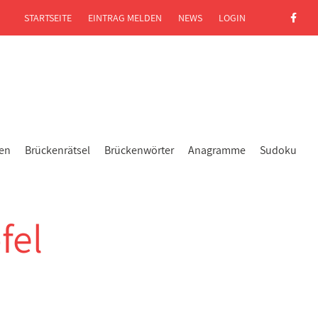
STARTSEITE
EINTRAG MELDEN
NEWS
LOGIN
gen
Brückenrätsel
Brückenwörter
Anagramme
Sudoku
fel