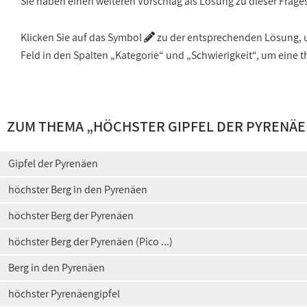
Sie haben einen weiteren Vorschlag als Lösung zu dieser Frage
Klicken Sie auf das Symbol
zu der entsprechenden Lösung, um
Feld in den Spalten „Kategorie“ und „Schwierigkeit“, um ein
ZUM THEMA „
HÖCHSTER GIPFEL DER PYRENÄ
Gipfel der Pyrenäen
höchster Berg in den Pyrenäen
höchster Berg der Pyrenäen
höchster Berg der Pyrenäen (Pico ...)
Berg in den Pyrenäen
höchster Pyrenäengipfel