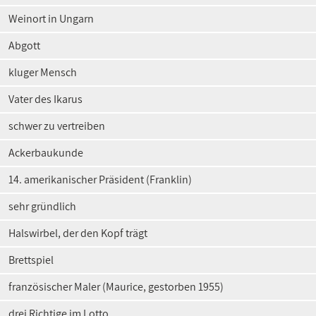
Weinort in Ungarn
Abgott
kluger Mensch
Vater des Ikarus
schwer zu vertreiben
Ackerbaukunde
14. amerikanischer Präsident (Franklin)
sehr gründlich
Halswirbel, der den Kopf trägt
Brettspiel
französischer Maler (Maurice, gestorben 1955)
drei Richtige im Lotto