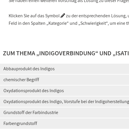
Sie haben einen weiteren Vorschlag als Lösung zu dieser Frage
Klicken Sie auf das Symbol
zu der entsprechenden Lösung, um
Feld in den Spalten „Kategorie“ und „Schwierigkeit“, um ein
ZUM THEMA „
INDIGOVERBINDUNG
“ UND „
ISAT
Abbauprodukt des Indigos
chemischer Begriff
Oxydationsprodukt des Indigos
Oxydationsprodukt des Indigo, Vorstufe bei der Indigoherstellun
Grundstoff der Farbindustrie
Farbengrundstoff