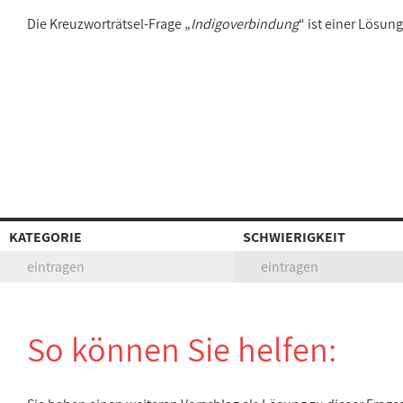
Die Kreuzworträtsel-Frage „
Indigoverbindung
“ ist einer Lösun
KATEGORIE
SCHWIERIGKEIT
eintragen
eintragen
So können Sie helfen: