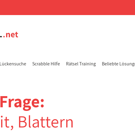
Lückensuche
Scrabble Hilfe
Rätsel Training
Beliebte Lösun
Frage:
t, Blattern