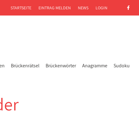
STARTSEITE
EINTRAG MELDEN
NEWS
LOGIN
gen
Brückenrätsel
Brückenwörter
Anagramme
Sudoku
der