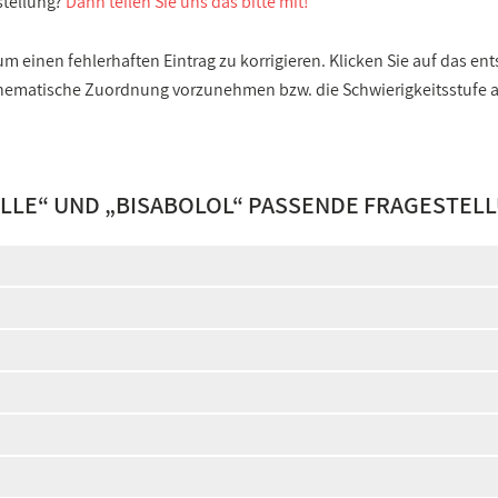
stellung?
Dann teilen Sie uns das bitte mit!
 einen fehlerhaften Eintrag zu korrigieren. Klicken Sie auf das e
e thematische Zuordnung vorzunehmen bzw. die Schwierigkeitsstufe
ILLE
“ UND „
BISABOLOL
“ PASSENDE FRAGESTEL