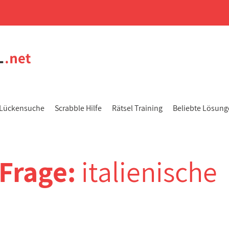
Lückensuche
Scrabble Hilfe
Rätsel Training
Beliebte Lösun
-Frage:
italienische