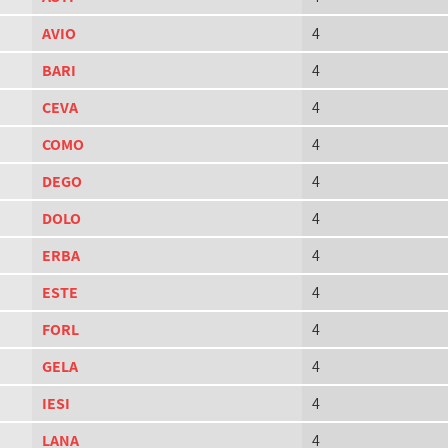
AVIO
4
BARI
4
CEVA
4
COMO
4
DEGO
4
DOLO
4
ERBA
4
ESTE
4
FORL
4
GELA
4
IESI
4
LANA
4