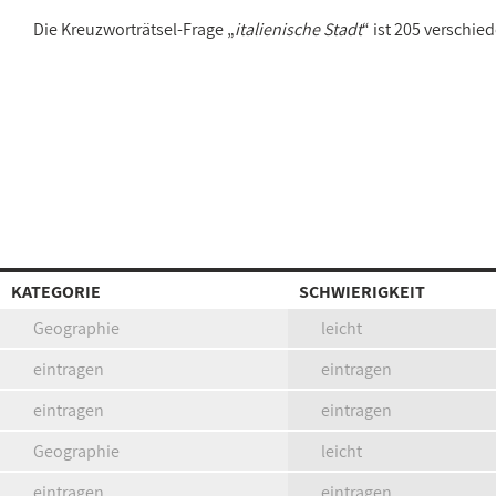
Die Kreuzworträtsel-Frage „
italienische Stadt
“ ist 205 verschi
KATEGORIE
SCHWIERIGKEIT
Geographie
leicht
eintragen
eintragen
eintragen
eintragen
Geographie
leicht
eintragen
eintragen