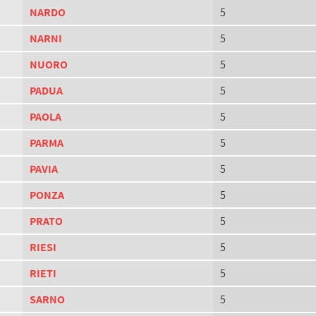
NARDO
5
NARNI
5
NUORO
5
PADUA
5
PAOLA
5
PARMA
5
PAVIA
5
PONZA
5
PRATO
5
RIESI
5
RIETI
5
SARNO
5