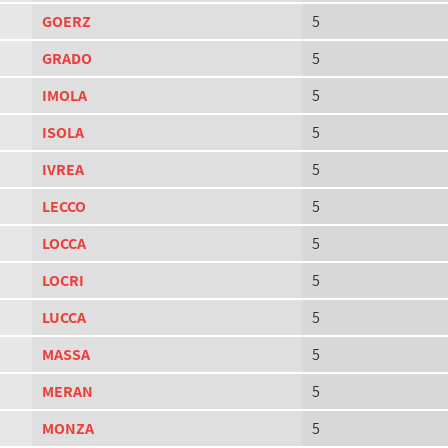
GOERZ
5
GRADO
5
IMOLA
5
ISOLA
5
IVREA
5
LECCO
5
LOCCA
5
LOCRI
5
LUCCA
5
MASSA
5
MERAN
5
MONZA
5