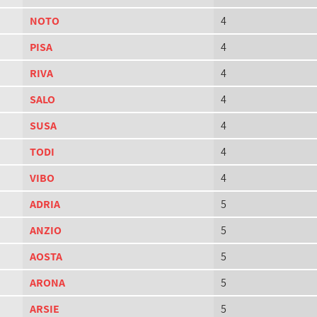
NOTO
4
PISA
4
RIVA
4
SALO
4
SUSA
4
TODI
4
VIBO
4
ADRIA
5
ANZIO
5
AOSTA
5
ARONA
5
ARSIE
5