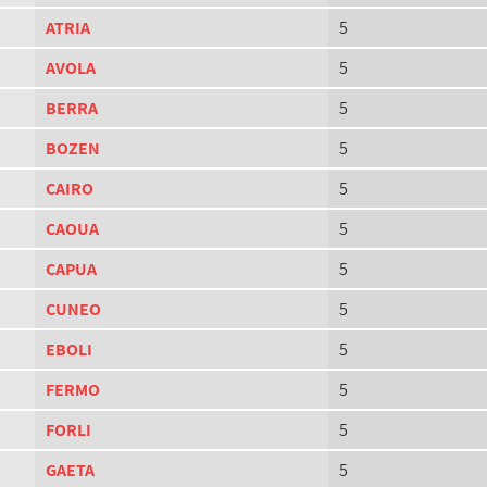
ATRIA
5
AVOLA
5
BERRA
5
BOZEN
5
CAIRO
5
CAOUA
5
CAPUA
5
CUNEO
5
EBOLI
5
FERMO
5
FORLI
5
GAETA
5