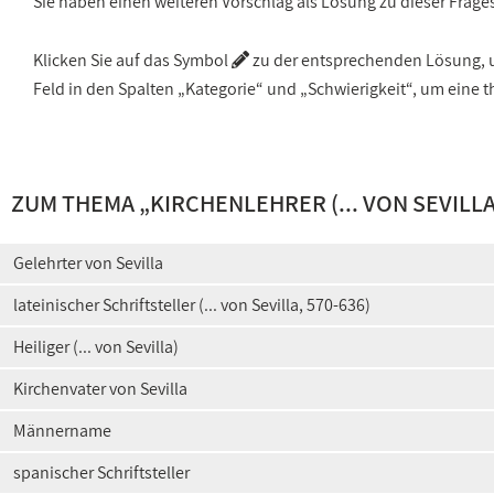
Sie haben einen weiteren Vorschlag als Lösung zu dieser Frage
Klicken Sie auf das Symbol
zu der entsprechenden Lösung, um
Feld in den Spalten „Kategorie“ und „Schwierigkeit“, um ein
ZUM THEMA „
KIRCHENLEHRER (... VON SEVILLA
Gelehrter von Sevilla
lateinischer Schriftsteller (... von Sevilla, 570-636)
Heiliger (... von Sevilla)
Kirchenvater von Sevilla
Männername
spanischer Schriftsteller