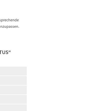
ntsprechende
 anzupassen.
TUS
“