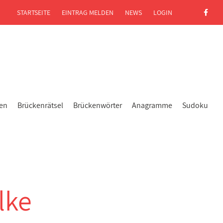
STARTSEITE
EINTRAG MELDEN
NEWS
LOGIN
gen
Brückenrätsel
Brückenwörter
Anagramme
Sudoku
lke