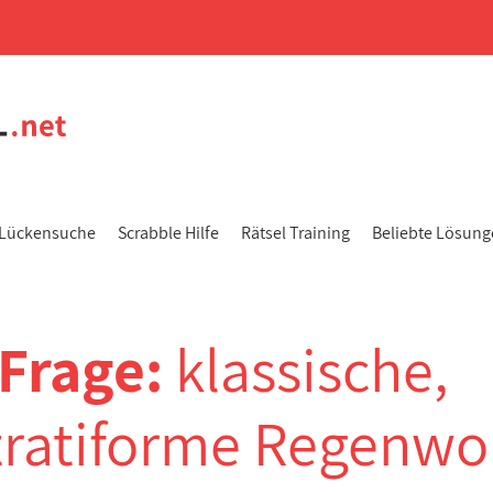
Lückensuche
Scrabble Hilfe
Rätsel Training
Beliebte Lösun
-Frage:
klassische,
tratiforme Regenwo