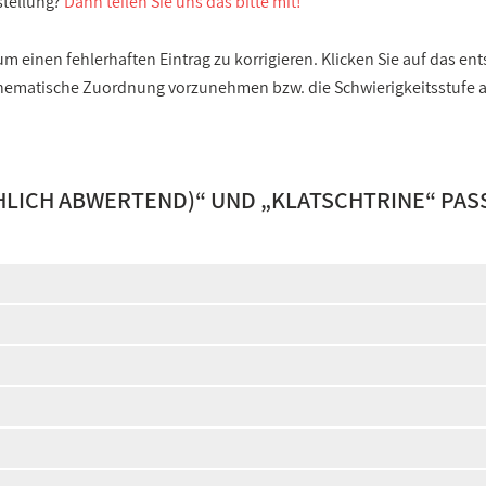
stellung?
Dann teilen Sie uns das bitte mit!
 einen fehlerhaften Eintrag zu korrigieren. Klicken Sie auf das e
e thematische Zuordnung vorzunehmen bzw. die Schwierigkeitsstufe
LICH ABWERTEND)
“ UND „
KLATSCHTRINE
“ PA