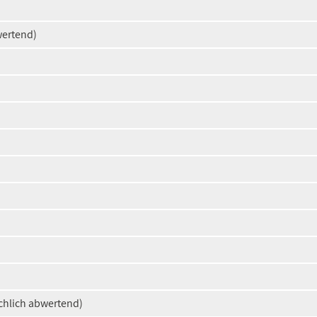
wertend)
chlich abwertend)