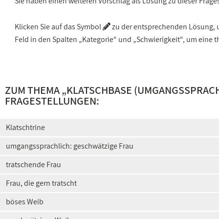
Sie haben einen weiteren Vorschlag als Lösung zu dieser Frage
Klicken Sie auf das Symbol
zu der entsprechenden Lösung, um
Feld in den Spalten „Kategorie“ und „Schwierigkeit“, um ein
ZUM THEMA „
KLATSCHBASE (UMGANGSSPRACH
FRAGESTELLUNGEN:
Klatschtrine
umgangssprachlich: geschwätzige Frau
tratschende Frau
Frau, die gern tratscht
böses Weib