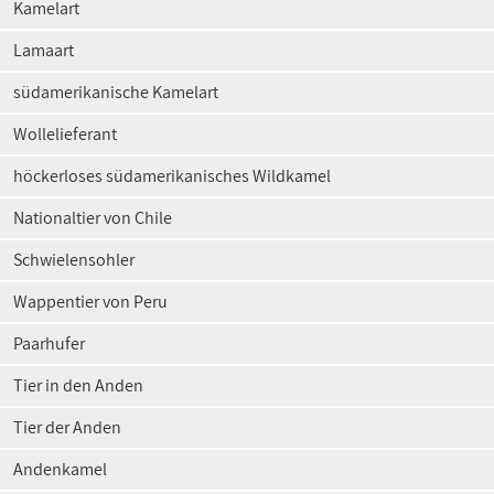
Kamelart
Lamaart
südamerikanische Kamelart
Wollelieferant
höckerloses südamerikanisches Wildkamel
Nationaltier von Chile
Schwielensohler
Wappentier von Peru
Paarhufer
Tier in den Anden
Tier der Anden
Andenkamel