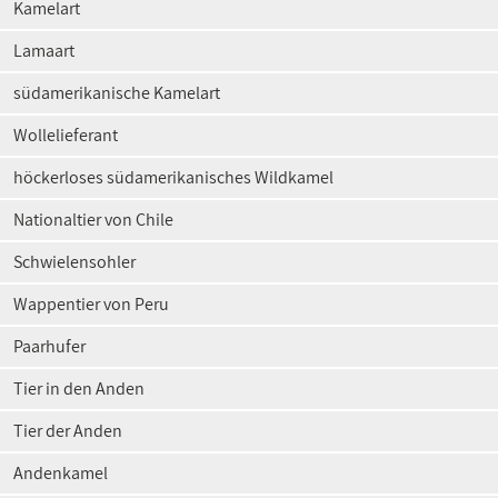
Kamelart
Lamaart
südamerikanische Kamelart
Wollelieferant
höckerloses südamerikanisches Wildkamel
Nationaltier von Chile
Schwielensohler
Wappentier von Peru
Paarhufer
Tier in den Anden
Tier der Anden
Andenkamel