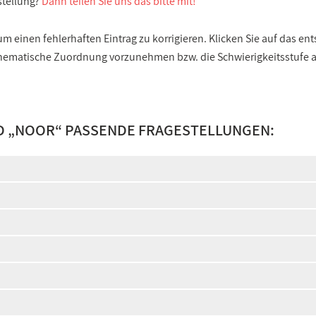
stellung?
Dann teilen Sie uns das bitte mit!
 einen fehlerhaften Eintrag zu korrigieren. Klicken Sie auf das e
e thematische Zuordnung vorzunehmen bzw. die Schwierigkeitsstufe
D „
NOOR
“ PASSENDE FRAGESTELLUNGEN: