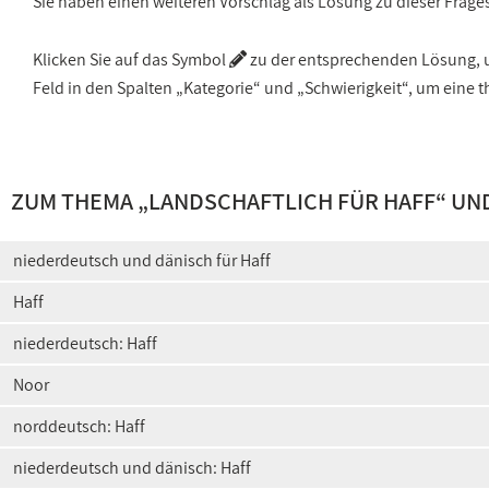
Sie haben einen weiteren Vorschlag als Lösung zu dieser Frage
Klicken Sie auf das Symbol
zu der entsprechenden Lösung, um
Feld in den Spalten „Kategorie“ und „Schwierigkeit“, um ein
ZUM THEMA „
LANDSCHAFTLICH FÜR HAFF
“ UN
niederdeutsch und dänisch für Haff
Haff
niederdeutsch: Haff
Noor
norddeutsch: Haff
niederdeutsch und dänisch: Haff