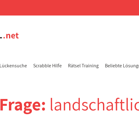
Lückensuche
Scrabble Hilfe
Rätsel Training
Beliebte Lösun
-Frage:
landschaftli