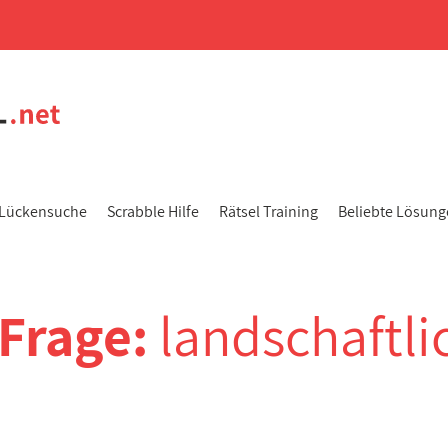
Lückensuche
Scrabble Hilfe
Rätsel Training
Beliebte Lösun
-Frage:
landschaftli