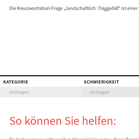
Die Kreuzworträtsel-Frage „
landschaftlich: Traggefäß
“ ist ein
KATEGORIE
SCHWIERIGKEIT
eintragen
eintragen
So können Sie helfen: