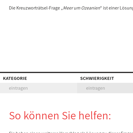
Die Kreuzworträtsel-Frage „
Meer um Ozeanien
“ ist einer Lösu
KATEGORIE
SCHWIERIGKEIT
eintragen
eintragen
So können Sie helfen: