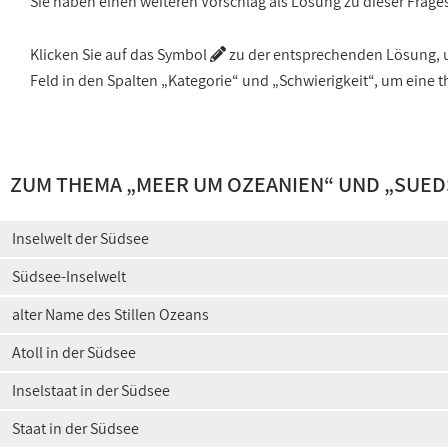
Sie haben einen weiteren Vorschlag als Lösung zu dieser Frage
Klicken Sie auf das Symbol
zu der entsprechenden Lösung, um
Feld in den Spalten „Kategorie“ und „Schwierigkeit“, um ein
ZUM THEMA „
MEER UM OZEANIEN
“ UND „
SUED
Inselwelt der Südsee
Südsee-Inselwelt
alter Name des Stillen Ozeans
Atoll in der Südsee
Inselstaat in der Südsee
Staat in der Südsee