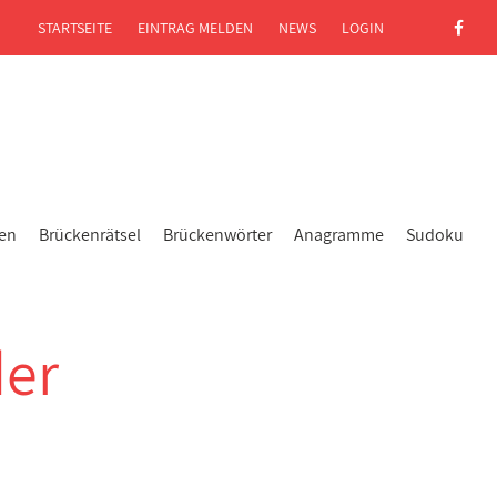
STARTSEITE
EINTRAG MELDEN
NEWS
LOGIN
gen
Brückenrätsel
Brückenwörter
Anagramme
Sudoku
der