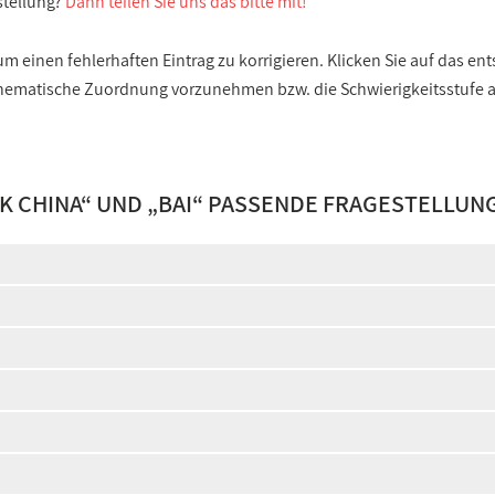
stellung?
Dann teilen Sie uns das bitte mit!
 einen fehlerhaften Eintrag zu korrigieren. Klicken Sie auf das e
e thematische Zuordnung vorzunehmen bzw. die Schwierigkeitsstufe
K CHINA
“ UND „
BAI
“ PASSENDE FRAGESTELLUN