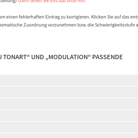
stellung?
Dann teilen Sie uns das bitte mit!
 einen fehlerhaften Eintrag zu korrigieren. Klicken Sie auf das e
e thematische Zuordnung vorzunehmen bzw. die Schwierigkeitsstufe
U TONART
“ UND „
MODULATION
“ PASSENDE