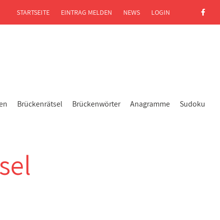
STARTSEITE
EINTRAG MELDEN
NEWS
LOGIN
gen
Brückenrätsel
Brückenwörter
Anagramme
Sudoku
sel