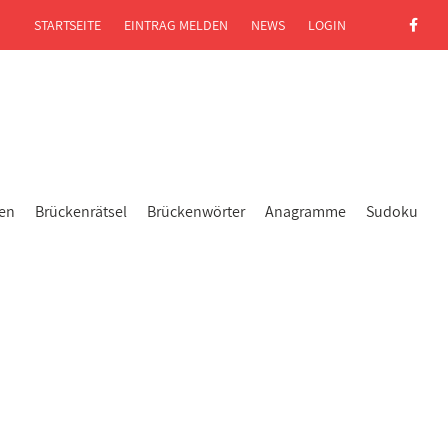
STARTSEITE
EINTRAG MELDEN
NEWS
LOGIN
gen
Brückenrätsel
Brückenwörter
Anagramme
Sudoku